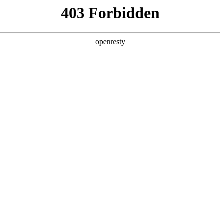
亚洲
丹 科威特 黎巴嫩 孟加拉国 马来西亚 尼泊尔 卡塔尔 沙特阿拉伯 叙利亚 泰
欧洲
兰 意大利 英国